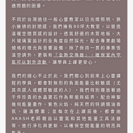
通問題的困擾。
不同於台灣過往一般心靈教室以日光燈照明、狹
小擁擠的封閉感，我們擁有80坪大教室，以營造
溫暖空間質感的設計，透氣舒適的木質地板、大
片玻璃窗設計的全角度自然採光，配合專業劇場
規格的燈光與音響設備，除了保持一貫的專業恆
溫空調外，更裝有
『全熱交換器』，確保室內空
氣可以對外流動
，讓學員上課更安心。
我們的細心不止於此，我們關心到前來上心靈課
程的學員，都會對無形的負面能量比較敏感（尤
其共感人或體質敏感的人），我們特別擺放著過
千件珍貴的水晶寶石作為祭壇與結界，配合神聖
幾何能量畫作、紫色火焰、純天然的特調精油香
氛、薩滿煙薰；並每次在上課前後，都會由
AKASH老師親自以靈氣和其他能量工具法器
等，進行淨化與更新，以確保空間能量的明亮與
乾淨。