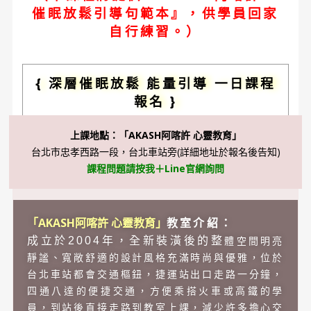
催眠放鬆引導句範本』，供學員回家
自行練習。）
{
深層催眠放鬆
能量引導
一日課程
報名 }
上課地點：「AKASH阿喀許 心靈教育」
台北市忠孝西路一段，台北車站旁(詳細地址於報名後告知)
課程問題請按我＋Line官網詢問
「AKASH阿喀許 心靈教育」
教室介紹：
成立於2004年，全新裝潢後的整
體空間明亮
靜謐、寬敞舒適的設計風格充滿時尚與優雅，位於
台北車站都會交通樞鈕，捷運站出口走路一分鐘，
四通八達的便捷交通，方便乘搭火車或高鐵的學
員，到站後直接走路到教室上課，減少許多擔心交