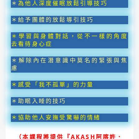
＊
為他人深度催眠放鬆引導技巧
＊給予團體的放鬆導引技巧
＊
學習與身體對話，從不一樣的角度
去看待身心症
＊
解除內在潛意識中莫名的緊張與焦
慮
＊
感受「我不孤單」的力量
＊
助眠入睡的技巧
＊
協助他人安撫受驚嚇的情緒
（本課程將提供『
AKASH
阿喀許．