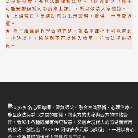
法提供退費，亦無法將課程延期。（因為此時已經不
可能安排候補同學前來上課），所以敬請大家體諒。
★ 上課當日，因病缺席並出示證明，提供一半學費退
還。
★ 為了維護課程學習的完整，報名本課程不可以遲到
一小時以上，逾時則不可以進入教室，並無法提供退
費。
知名心靈導師、靈氣師父。融合表演藝術、心理治療、
能量療法與靜心之間的關係，將東方的奧秘與西方的情緒管
理，發展出各種既保有傳统智慧，又適合現代人的簡易而實用
的技巧，創造出「AKASH 阿喀許多元靜心課程」，一種以身心
合一作為基礎的現代人靈性成長方法。